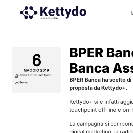
BPER Banc
6
Banca As
MAGGIO 2019
Redazione Kettydo
BPER Banca ha scelto di 
News
proposta da Kettydo+.
Kettydo+ si è infatti agg
touchpoint off-line e on-l
La campagna si compone d
digital marketing, la rad