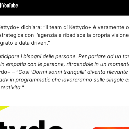
ettydo+ dichiara: “Il team di Kettydo+ è veramente 
trategica con l’agenzia e ribadisce la propria visio
grato e data driven.”
nticipare i bisogni delle persone. Per parlare ad un t
n empatia con le persone, ritraendole in un momento 
ydo+ – “
Così ’Dormi sonni tranquilli’ diventa rilevante 
y adv in programmatic che lavoreranno sulle singole es
reatività.
”