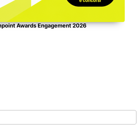
ouchpoint Awards Engagement 2026
21 M