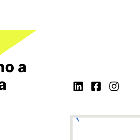
no a
a