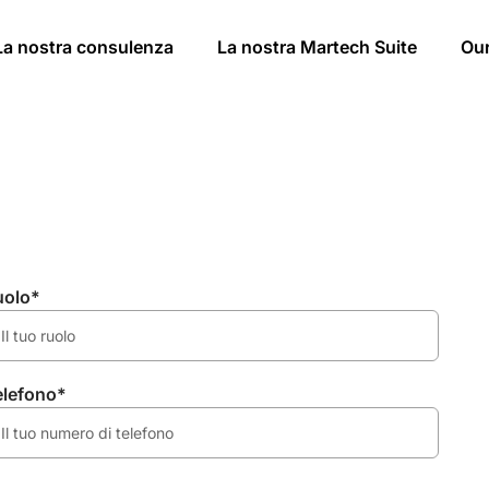
La nostra consulenza
La nostra Martech Suite
Ou
uolo*
elefono*