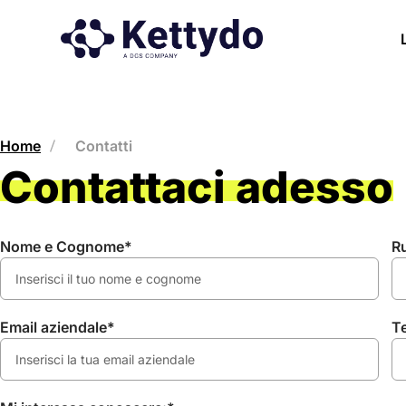
Home
Contatti
Contattaci adesso
Nome e Cognome*
R
Email aziendale*
T