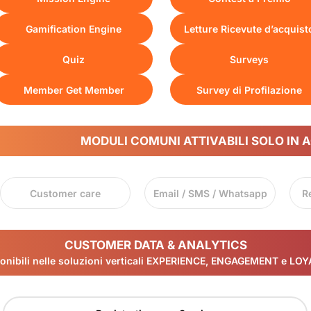
Gamification Engine
Letture Ricevute d’acquist
Quiz
Surveys
Member Get Member
Survey di Profilazione
MODULI COMUNI ATTIVABILI SOLO IN A
Customer care
Email / SMS / Whatsapp
R
CUSTOMER DATA & ANALYTICS
onibili nelle soluzioni verticali EXPERIENCE, ENGAGEMENT e LO