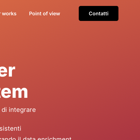
r works
Point of view
Contatti
er
stem
di integrare
.
sistenti
zzando il data enrichment