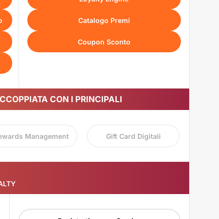
o
Catalogo Premi
Coupon Sconto
CCOPPIATA CON I PRINCIPALI
ewards Management
Gift Card Digitali
YALTY