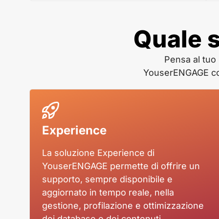
Quale s
Pensa al tuo 
YouserENGAGE comp
Experience
La soluzione Experience di
YouserENGAGE permette di offrire un
supporto, sempre disponibile e
aggiornato in tempo reale, nella
gestione, profilazione e ottimizzazione
dei database e dei contenuti.