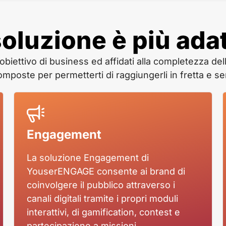
oluzione è più adat
obiettivo di business ed affidati alla completezza dell
oste per permetterti di raggiungerli in fretta e 
Engagement
La soluzione Engagement di
YouserENGAGE consente ai brand di
coinvolgere il pubblico attraverso i
canali digitali tramite i propri moduli
interattivi, di gamification, contest e
partecipazione a missioni.