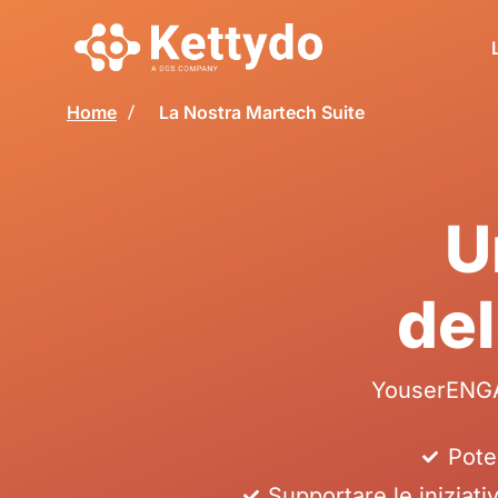
Home
La Nostra Martech Suite
U
del
YouserENGAG
Pote
Supportare le iniziat