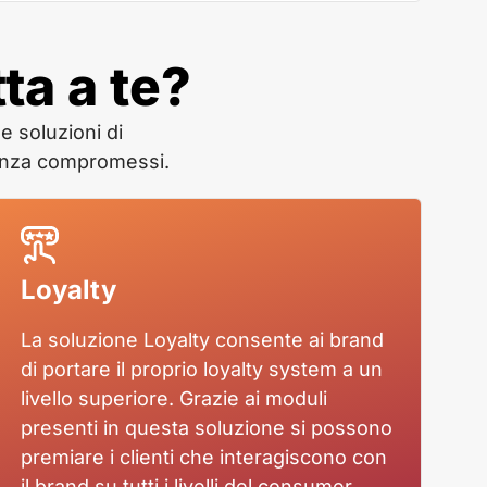
ta a te?
e soluzioni di
senza compromessi.
Loyalty
La soluzione Loyalty consente ai brand
di portare il proprio loyalty system a un
livello superiore. Grazie ai moduli
presenti in questa soluzione si possono
premiare i clienti che interagiscono con
il brand su tutti i livelli del consumer