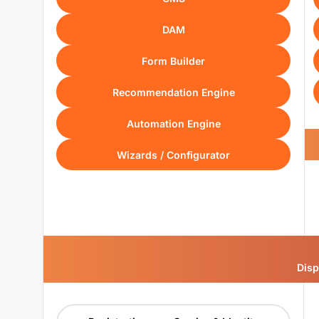
DAM
Form Builder
Recommendation Engine
Automation Engine
Wizards / Configurator
Disp