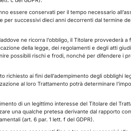
 lett. c del GDPR).
nno essere conservati per il tempo necessario all’asso
he per successivi dieci anni decorrenti dal termine de
 laddove ne ricorra l’obbligo, il Titolare provvederà a
licazione della legge, dei regolamenti e degli atti giud
venire possibili rischi e frodi, nonché per difendere i pr
o richiesto ai fini dell’adempimento degli obblighi legal
zione al loro Trattamento potrà determinare l’impossi
imento di un legittimo interesse del Titolare del Trat
anzare una qualche pretesa derivante dal rapporto co
amentali (art. 6 par. 1 lett. f del GDPR).