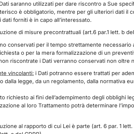
Dati saranno utilizzati per dare riscontro a Sue speci
terisco è obbligatorio, mentre per gli ulteriori dati il
ati forniti è in capo all’interessato.
ione di misure precontrattuali (art.6 par.1 lett. b d
no conservati per il tempo strettamente necessario a 
Sua richiesta o per la mera formalizzazione di un prev
 non riscontrate i Dati verranno conservati non oltre 
te vincolanti
:
i Dati potranno essere trattati per adem
sto dalla legge, da un regolamento, dalla normativa eu
o richiesto ai fini dell’adempimento degli obblighi legal
zione al loro Trattamento potrà determinare l’impossi
ione al rapporto di cui Lei è parte (art. 6 par. 1 le