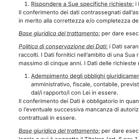
Rispondere a Sue specifiche richieste
:
i 
Il conferimento dei dati contrassegnati dall’as
in merito alla correttezza e/o completezza dei d
Base giuridica del trattamento
:
per dare esecuz
Politica di conservazione dei Dati
:
i Dati saran
raccolti. I Dati fornitici nell’ambito di una 
massimo di cinque anni. I Dati delle richieste
Adempimento degli obblighi giuridicamen
amministrativo, fiscale, contabile, previ
dal/i rapporto/i con Lei in essere.
Il conferimento dei Dati è obbligatorio in quant
o l’eventuale successiva mancanza di autorizza
contrattuali in essere.
Base giuridica del trattamento
:
per dare esecuz