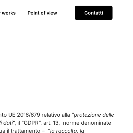
r works
Point of view
Contatti
ento UE 2016/679 relativo alla “
protezione delle
i dati
”, il “GDPR”, art. 13, norme denominate
ua il trattamento –
“la raccolta, la