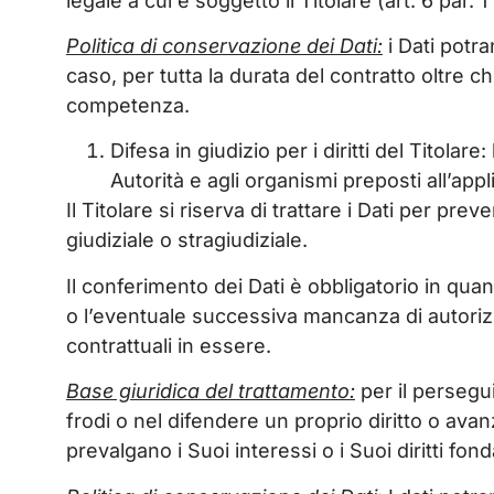
legale a cui è soggetto il Titolare (art. 6 par. 1
Politica di conservazione dei Dati:
i Dati potra
caso, per tutta la durata del contratto oltre c
competenza.
Difesa in giudizio per i diritti del Titolare
:
Autorità e agli organismi preposti all’app
Il Titolare si riserva di trattare i Dati per pre
giudiziale o stragiudiziale.
Il conferimento dei Dati è obbligatorio in quant
o l’eventuale successiva mancanza di autorizza
contrattuali in essere.
Base giuridica del trattamento:
per il persegu
frodi o nel difendere un proprio diritto o av
prevalgano i Suoi interessi o i Suoi diritti fond