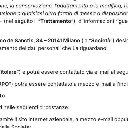
one, la conservazione, l’adattamento o la modifica, l’e
ione o qualsiasi altra forma di messa a disposizione,
 – (nel seguito il “
Trattamento
”) di informazioni rigua
co de Sanctis, 34 – 20141 Milano
(la “
Società
”) desi
attamento dei dati personali che La riguardano.
itolare
”) e potrà essere contattato via e-mail al seg
DPO
”) potrà essere contattato a mezzo e-mail all’ind
ato
ti nelle seguenti circostanze:
 tramite il sito internet aziendale, a mezzo e-mail oppu
 dalla Società;