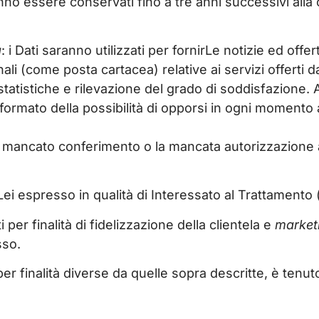
nno essere conservati fino a tre anni successivi alla
g
: i Dati saranno utilizzati per fornirLe notizie ed off
li (come posta cartacea) relative ai servizi offerti dal
i statistiche e rilevazione del grado di soddisfazione
nformato della possibilità di opporsi in ogni momento
oro mancato conferimento o la mancata autorizzazione 
i espresso in qualità di Interessato al Trattamento (a
ati per finalità di fidelizzazione della clientela e
market
sso.
per finalità diverse da quelle sopra descritte, è tenuto 