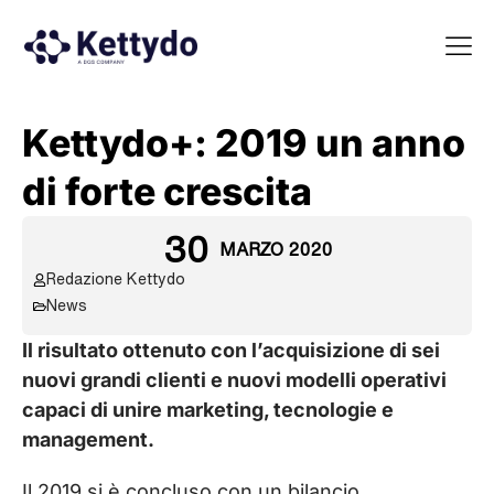
La nost
La nostra Martech Su
Point of view
Kettydo+: 2019 un anno
di forte crescita
30
MARZO 2020
Redazione Kettydo
News
Il risultato ottenuto con l’acquisizione di sei
nuovi grandi clienti e nuovi modelli operativi
capaci di unire marketing, tecnologie e
management.
Il 2019 si è concluso con un bilancio