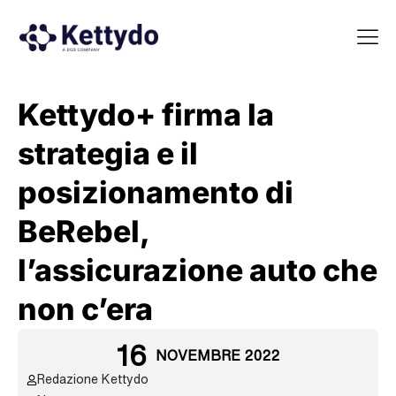
La nost
La nostra Martech Su
Point of view
Kettydo+ firma la
strategia e il
posizionamento di
BeRebel,
l’assicurazione auto che
non c’era
16
NOVEMBRE 2022
Redazione Kettydo