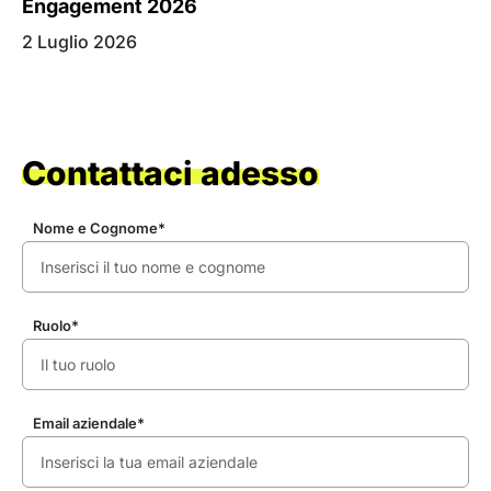
Engagement 2026
2 Luglio 2026
21
Contattaci adesso
Nome e Cognome*
Ruolo*
Email aziendale*