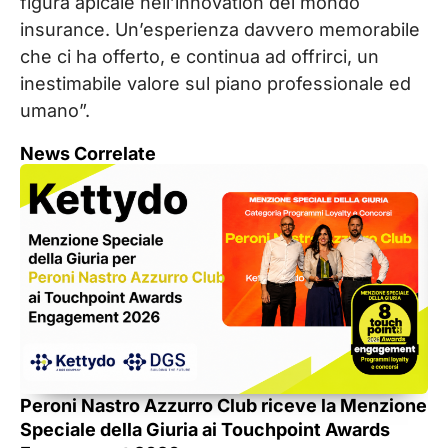
figura apicale nell’innovation del mondo
insurance. Un’esperienza davvero memorabile
che ci ha offerto, e continua ad offrirci, un
inestimabile valore sul piano professionale ed
umano”.
News Correlate
My
Peroni Nastro Azzurro Club riceve la Menzione
Pr
Speciale della Giuria ai Touchpoint Awards
pe