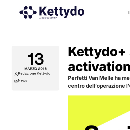
Kettydo+ s
13
activation
MARZO 2018
Redazione Kettydo
Perfetti Van Melle ha mes
News
centro dell’operazione l