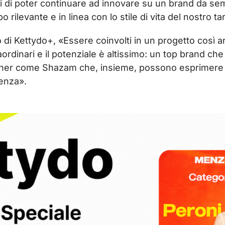
ti di poter continuare ad innovare su un brand da se
 rilevante e in linea con lo stile di vita del nostro ta
 di Kettydo+, «Essere coinvolti in un progetto così a
raordinari e il potenziale è altissimo: un top brand c
tner come Shazam che, insieme, possono esprimere il
ienza».