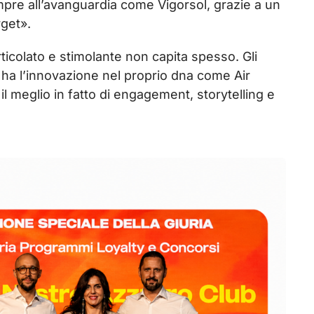
mpre all’avanguardia come Vigorsol, grazie a un
rget».
rticolato e stimolante non capita spesso. Gli
he ha l’innovazione nel proprio dna come Air
 meglio in fatto di engagement, storytelling e
My L