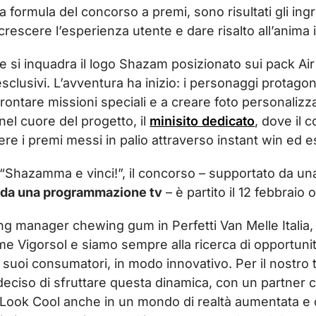
la formula del concorso a premi, sono risultati gli ingr
ccrescere l’esperienza utente e dare risalto all’anima 
 si inquadra il logo Shazam posizionato sui pack Air
esclusivi. L’avventura ha inizio: i personaggi protagon
rontare missioni speciali e a creare foto personalizza
l cuore del progetto, il
minisito dedicato
, dove il 
cere i premi messi in palio attraverso instant win ed es
“Shazamma e vinci!”, il concorso – supportato da u
 e da una programmazione tv
– è partito il 12 febbraio
ng manager chewing gum in Perfetti Van Melle Italia, 
e Vigorsol e siamo sempre alla ricerca di opportunità
 i suoi consumatori, in modo innovativo. Per il nostro
deciso di sfruttare questa dinamica, con un partner 
Look Cool anche in un mondo di realtà aumentata e cre