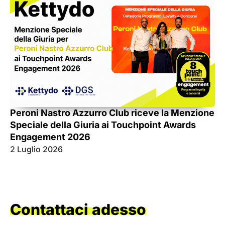
My
Pr
pe
Peroni Nastro Azzurro Club riceve la Menzione
Speciale della Giuria ai Touchpoint Awards
Engagement 2026
2 Luglio 2026
21
Contattaci adesso