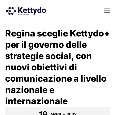
La nost
La nostra Martech Su
Point of view
Regina sceglie Kettydo+
per il governo delle
strategie social, con
nuovi obiettivi di
comunicazione a livello
nazionale e
internazionale
19
APRILE 2022