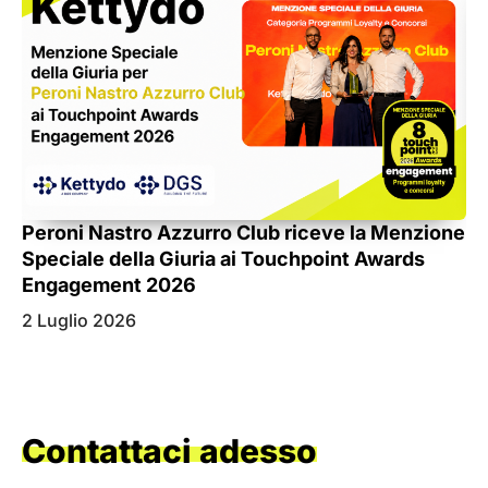
My
Peroni Nastro Azzurro Club riceve la Menzione
Pr
Speciale della Giuria ai Touchpoint Awards
pe
Engagement 2026
2 Luglio 2026
21
Contattaci adesso