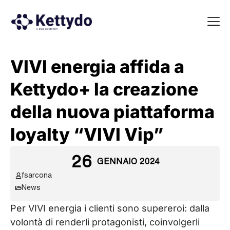
La nost
La nostra Martech Su
Point of view
VIVI energia affida a
Kettydo+ la creazione
della nuova piattaforma
loyalty “VIVI Vip”
26
GENNAIO 2024
fsarcona
News
Per VIVI energia i clienti sono supereroi: dalla
volontà di renderli protagonisti, coinvolgerli