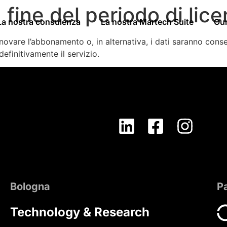
fine del periodo di lic
La nostra consulenza
La nostra Martech Suite
Ou
innovare l’abbonamento o, in alternativa, i dati saranno cons
efinitivamente il servizio.
Bologna
P
Technology & Research