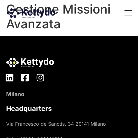
Gestione Missioni
Avanzata
La nost
La nostra Martech Su
Point of view
Milano
Headquarters
Via Francesco de Sanctis, 34 20141 Milano