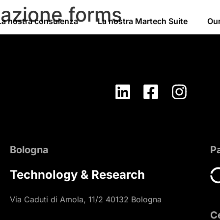
eazione forms
La nostra consulenza
La nostra Martech Suite
Ou
Bologna
P
Technology & Research
Via Caduti di Amola, 11/2 40132 Bologna
Ce