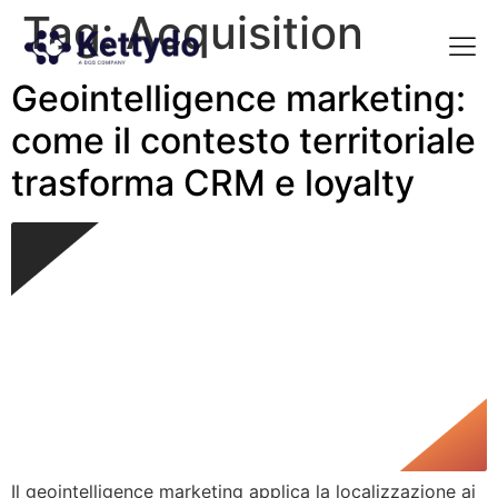
Tag:
Acquisition
Geointelligence marketing:
La nost
La nostra Martech Su
Point of view
come il contesto territoriale
trasforma CRM e loyalty
Il geointelligence marketing applica la localizzazione ai