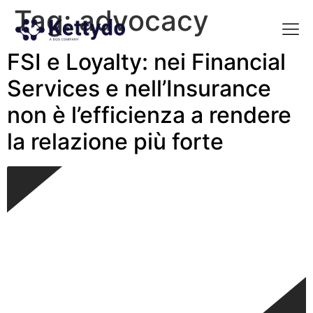
Tag:
advocacy
FSI e Loyalty: nei Financial
La nost
La nostra Martech Su
Point of view
Services e nell’Insurance
non è l’efficienza a rendere
la relazione più forte