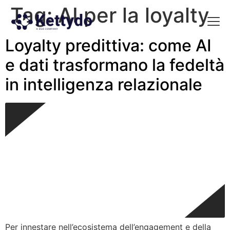
Tag:
AI per la loyalty
Loyalty predittiva: come AI
La nost
La nostra Martech Su
Point of view
e dati trasformano la fedeltà
in intelligenza relazionale
Per innestare nell’ecosistema dell’engagement e della