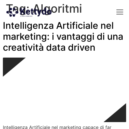
Tag:
Algoritmi
Intelligenza Artificiale nel
La nost
La nostra Martech Su
Point of view
marketing: i vantaggi di una
creatività data driven
Intelligenza Artificiale nel marketing capace di far