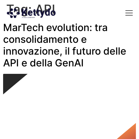
Tag:
API
MarTech evolution: tra
La nost
La nostra Martech Su
Point of view
consolidamento e
innovazione, il futuro delle
API e della GenAI