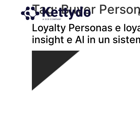
Tag:
Buyer Perso
Loyalty Personas e loya
insight e AI in un sis