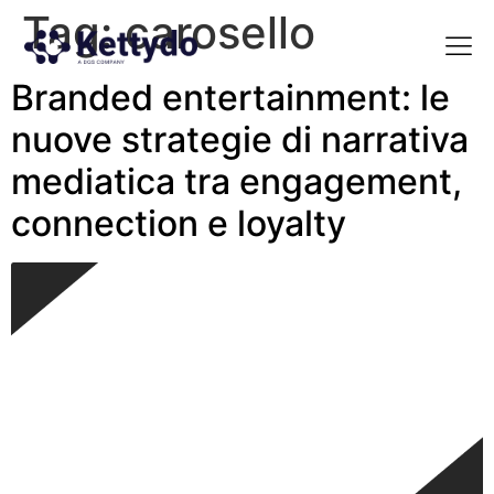
Tag:
carosello
Branded entertainment: le
La nost
La nostra Martech Su
Point of view
nuove strategie di narrativa
mediatica tra engagement,
connection e loyalty