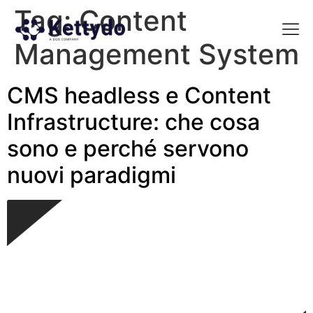
Tag:
Content
Management System
La nost
La nostra Martech Su
Point of view
CMS headless e Content
Infrastructure: che cosa
sono e perché servono
nuovi paradigmi