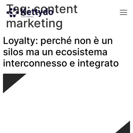
Tag:
content
marketing
La nost
La nostra Martech Su
Point of view
Loyalty: perché non è un
silos ma un ecosistema
interconnesso e integrato