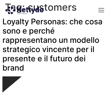
Tag:
customers
Loyalty Personas: che cosa
La nost
La nostra Martech Su
Point of view
sono e perché
rappresentano un modello
strategico vincente per il
presente e il futuro dei
brand