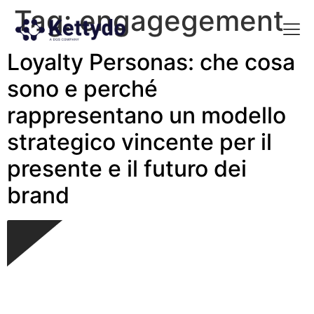
Tag:
engagegement
Loyalty Personas: che cosa
La nost
La nostra Martech Su
Point of view
sono e perché
rappresentano un modello
strategico vincente per il
presente e il futuro dei
brand