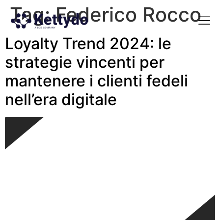
Tag:
Federico Rocco
Loyalty Trend 2024: le
La nost
La nostra Martech Su
Point of view
strategie vincenti per
mantenere i clienti fedeli
nell’era digitale