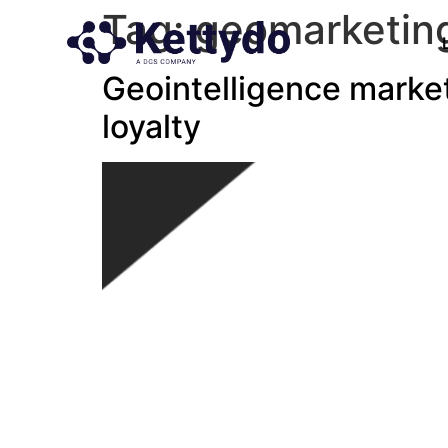
Tag:
geomarketin
Geointelligence market
loyalty