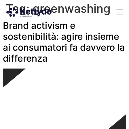
Tag:
greenwashing
Brand activism e
La nost
La nostra Martech Su
Point of view
sostenibilità: agire insieme
ai consumatori fa davvero la
differenza