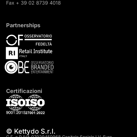
Fax + 39 02 8739 4018
Partnerships
Certificazioni
© Kettydo S.r.l.
C.F. e P.IVA 07929450968 Capitale Sociale I.V. Euro