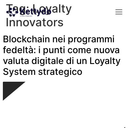
Tag:
Loyalty
Innovators
La nost
La nostra Martech Su
Point of view
Blockchain nei programmi
fedeltà: i punti come nuova
valuta digitale di un Loyalty
System strategico