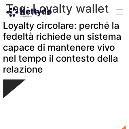
Tag:
Loyalty wallet
Loyalty circolare: perché la
La nost
La nostra Martech Su
Point of view
fedeltà richiede un sistema
capace di mantenere vivo
nel tempo il contesto della
relazione