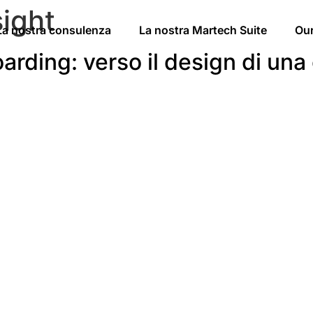
sight
La nostra consulenza
La nostra Martech Suite
Ou
arding: verso il design di un