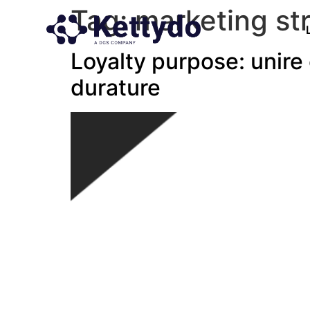
Tag:
marketing st
Loyalty purpose: unire 
durature