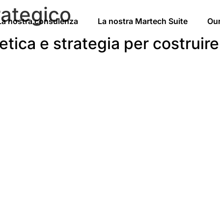
rategico
La nostra consulenza
La nostra Martech Suite
Ou
etica e strategia per costruire