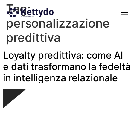
Tag:
personalizzazione
La nost
La nostra Martech Su
Point of view
predittiva
Loyalty predittiva: come AI
e dati trasformano la fedeltà
in intelligenza relazionale