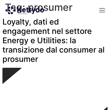
Tag:
prosumer
Loyalty, dati ed
La nost
La nostra Martech Su
Point of view
engagement nel settore
Energy e Utilities: la
transizione dal consumer al
prosumer