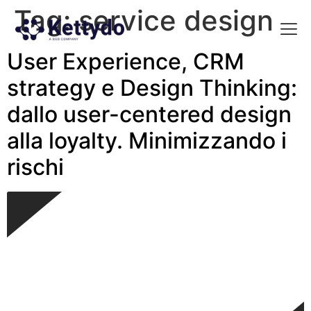
Tag:
service design
User Experience, CRM
La nost
La nostra Martech Su
Point of view
strategy e Design Thinking:
dallo user-centered design
alla loyalty. Minimizzando i
rischi