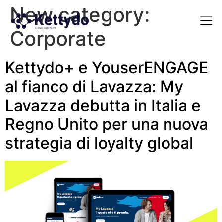
New category:
Corporate
La nost
La nostra Martech Su
Point of view
Kettydo+ e YouserENGAGE
al fianco di Lavazza: My
Lavazza debutta in Italia e
Regno Unito per una nuova
strategia di loyalty global