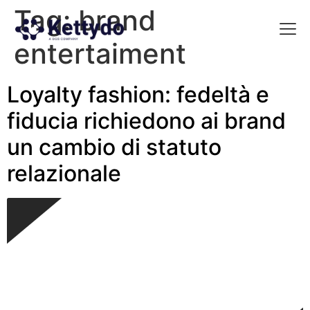
Tag:
brand
entertaiment
La nost
La nostra Martech Su
Point of view
Loyalty fashion: fedeltà e
fiducia richiedono ai brand
un cambio di statuto
relazionale