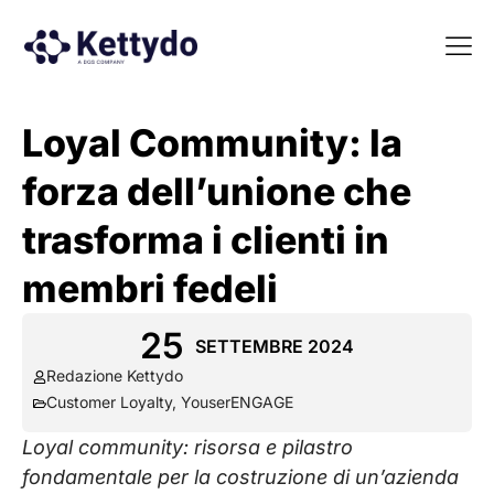
La nost
La nostra Martech Su
Point of view
Loyal Community: la
forza dell’unione che
trasforma i clienti in
membri fedeli
25
SETTEMBRE 2024
Redazione Kettydo
Customer Loyalty
,
YouserENGAGE
Loyal community: risorsa e pilastro
fondamentale per la costruzione di un’azienda