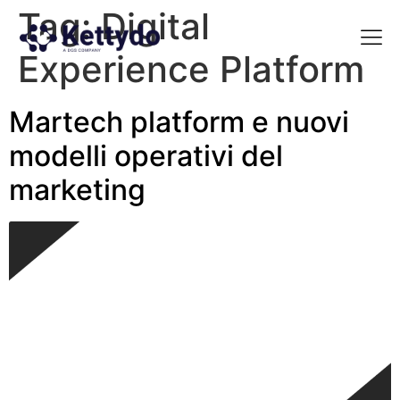
Tag:
Digital
Experience Platform
La nost
La nostra Martech Su
Point of view
Martech platform e nuovi
modelli operativi del
marketing