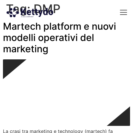
Tag:
DMP
Martech platform e nuovi
La nost
La nostra Martech Su
Point of view
modelli operativi del
marketing
La crasi tra marketing e technology (martech) fa