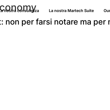
economy
La nostra consulenza
La nostra Martech Suite
Ou
non per farsi notare ma per m