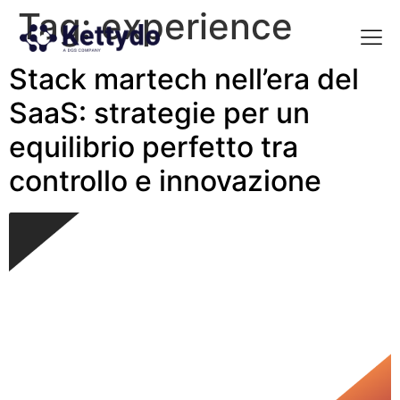
Tag:
experience
Stack martech nell’era del
La nost
La nostra Martech Su
Point of view
SaaS: strategie per un
equilibrio perfetto tra
controllo e innovazione