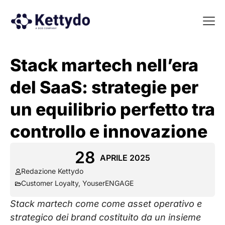
La nost
La nostra Martech Su
Point of view
Stack martech nell’era
del SaaS: strategie per
un equilibrio perfetto tra
controllo e innovazione
28
APRILE 2025
Redazione Kettydo
Customer Loyalty
,
YouserENGAGE
Stack martech come come asset operativo e
strategico dei brand costituito da un insieme