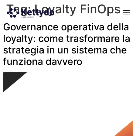
Tag:
Loyalty FinOps
Governance operativa della
La nost
La nostra Martech Su
Point of view
loyalty: come trasformare la
strategia in un sistema che
funziona davvero