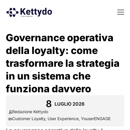
La nost
La nostra Martech Su
Point of view
Governance operativa
della loyalty: come
trasformare la strategia
in un sistema che
funziona davvero
8
LUGLIO 2026
Redazione Kettydo
Customer Loyalty
,
User Experience
,
YouserENGAGE