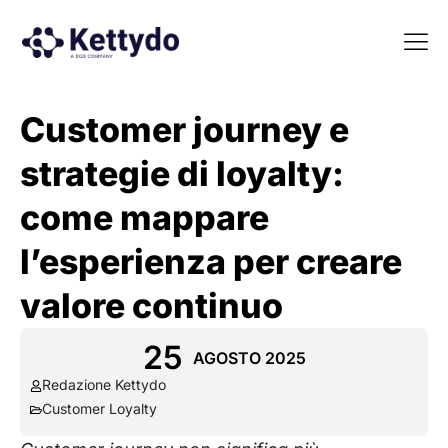
La nost
La nostra Martech Su
Point of view
Customer journey e
strategie di loyalty:
come mappare
l’esperienza per creare
valore continuo
25
AGOSTO 2025
Redazione Kettydo
Customer Loyalty