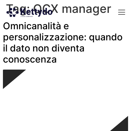
Tag:
OCX manager
Omnicanalità e
La nost
La nostra Martech Su
Point of view
personalizzazione: quando
il dato non diventa
conoscenza