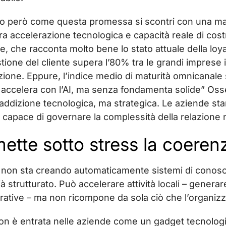
ano però come questa promessa si scontri con una ma
a accelerazione tecnologica e capacità reale di costr
, che racconta molto bene lo stato attuale della loy
estione del cliente supera l’80% tra le grandi imprese 
ione. Eppure, l’indice medio di maturità omnicanale
accelera con l’AI, ma senza fondamenta solide” Oss
addizione tecnologica, ma strategica. Le aziende st
a capace di governare la complessità della relazione 
mette sotto stress la coere
AI non sta creando automaticamente sistemi di conosc
à strutturato. Può accelerare attività locali – genera
rative – ma non ricompone da sola ciò che l’organiz
non è entrata nelle aziende come un gadget tecnolog