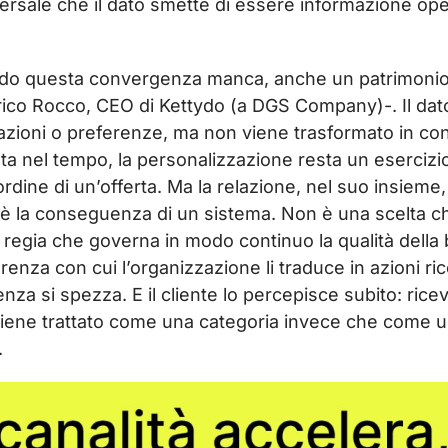
ersale che il dato smette di essere informazione oper
o questa convergenza manca, anche un patrimonio in
ico Rocco, CEO di Kettydo (a DGS Company)-. Il dato 
azioni o preferenze, ma non viene trasformato in con
ata nel tempo, la personalizzazione resta un esercizio 
l’ordine di un’offerta. Ma la relazione, nel suo insie
 è la conseguenza di un sistema. Non è una scelta ch
a regia che governa in modo continuo la qualità della 
erenza con cui l’organizzazione li traduce in azioni ri
nza si spezza. E il cliente lo percepisce subito: ric
iene trattato come una categoria invece che come un
.