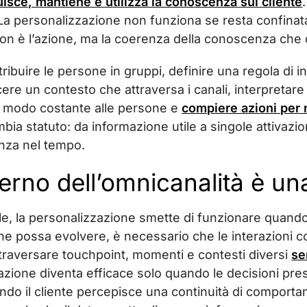
isce, mantiene e utilizza la conoscenza sul cliente
La personalizzazione non funziona se resta confinata
 non è l’azione, ma la coerenza della conoscenza che o
ribuire le persone in gruppi, definire una regola di i
cere un contesto che attraversa i canali, interpretar
in modo costante alle persone e
compiere azioni per m
bia statuto: da informazione utile a singole attivaz
enza nel tempo.
verno dell’omnicanalità è u
e, la personalizzazione smette di funzionare quando
ione possa evolvere, è necessario che le interazion
ttraversare touchpoint, momenti e contesti diversi
se
azione diventa efficace solo quando le decisioni pre
uando il cliente percepisce una continuità di comport