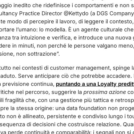
aggio inedito che ridefinisce i comportamenti e non s
ltancy Practice Director @Kettydo (a DGS Company) 
te modo di percepire il lavoro, di leggere il contesto,
ortare l’umano: lo modella. È un agente culturale che 
stanza tra intuizione e verifica, e introduce una nuov
ere in minuti, non perché le persone valgano meno, 
sione, non sottrazione”.
attutto nei contesti di customer management, spinge la
caduto. Serve anticipare ciò che potrebbe accadere.
 previsione continua,
puntando a una Loyalty predit
itiche nel percorso, suggerire la
prossima azione
coe
ili fragilità che, con una gestione più tattica e retro
mpre la stessa origine: una data foundation non prog
to non è allineato, persistente e condiviso lungo i to
 sequenza di decisioni che costruisce relazione.
Quan
tiva perde continuità e comparabilità: i segnali non s