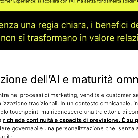
ozione dell’AI e maturità om
 entra nei processi di marketing, vendita e customer s
alizzazione tradizionali. In un contesto omnicanale, in
lo touchpoint, ma riconoscere una traiettoria di co
 e
richiede continuità e capacità di previsione. È su 
dere governabile una personalizzazione che, senza 
labile.