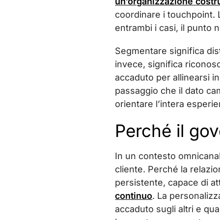
un’organizzazione costru
coordinare i touchpoint. 
entrambi i casi, il punto
Segmentare significa dist
invece, significa riconos
accaduto per allinearsi 
passaggio che il dato cam
orientare l’intera esperi
Perché il go
In un contesto omnicanal
cliente. Perché la relaz
persistente, capace di a
continuo
. La personalizz
accaduto sugli altri e q