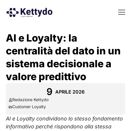
La nost
La nostra Martech Su
Point of view
AI e Loyalty: la
centralità del dato in un
sistema decisionale a
valore predittivo
9
APRILE 2026
Redazione Kettydo
Customer Loyalty
AI e Loyalty condividono lo stesso fondamento
informativo perché rispondono alla stessa