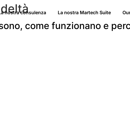
deltà
La nostra consulenza
La nostra Martech Suite
Ou
sono, come funzionano e perch