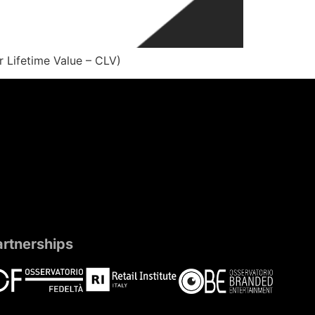
r Lifetime Value – CLV)
artnerships