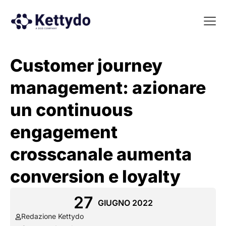
La nost
La nostra Martech Su
Point of view
Customer journey
management: azionare
un continuous
engagement
crosscanale aumenta
conversion e loyalty
27
GIUGNO 2022
Redazione Kettydo