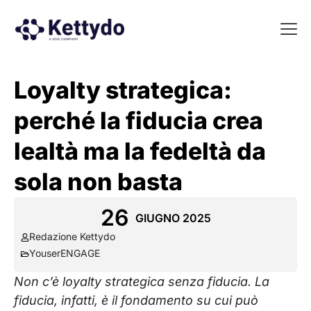
La nost
La nostra Martech Su
Point of view
Loyalty strategica:
perché la fiducia crea
lealtà ma la fedeltà da
sola non basta
26
GIUGNO 2025
Redazione Kettydo
YouserENGAGE
Non c’è loyalty strategica senza fiducia. La
fiducia, infatti, è il fondamento su cui può